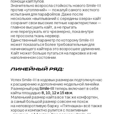
помощи кайтлупов.
Значительно возросла стойкость нового Smile-III
против «утоплений» — пожалуй самого жесткого
испытания для парафойлов. Даже после
нескольких «выплываний с середины озера» кайт
сохранит свои высокие летные характеристики —
главное высушить кайт, а не прыгать
и не перегружать его чрезмерно, пока внутри
не просохла ткань нервюр.
Единственный параметр по которому Smile-III
может показаться более требовательным для
начинающего кайтера это возросшее удлинение.
Кайт может больше путаться на парковке и в не
наполненном состоянии.
ЛИНЕЙНЫЙ РЯД:
Успех Smile-III в ходовых размерах подтолкнул нас
к расширению и дополнению модельной линейки.
Размерный ряд
Smile-III
теперь включает в себя
кайты площадью
8, 10, 12 и 15 кв.м.
Маленький размер кайта все так же комфортен,
а самый большой размер совсем не похож
на неповоротливую баржу. «Пятнашка» всё также
хорошо и компактно рулится с позитивным