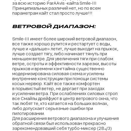
за всю историю ParAAvis -кайта Smile-III
Принципиальных различий нет, но по всем
параметрам кайт стал просто лучше!!!
ВЕТРОВОЙ ДИАПАЗОН:
Smile-III имеет более широкий ветровой диапазон,
все также хорошо рулится и рестартует с воды,
лучше и «дальше» летит, лучше выходит на прыжок,
лучше создает тягу, либо начинает тянуть при
меньшем ветре. Для увеличения тяги при слабом
ветре, остроты и эффективности зарезки, высоты
прыжков и времени хэнгтайма существенно
модернизирована силовая схема и усилены
внутренние конструкции при помощи системы
косых нервюр. Кайт все также комфортен
в порывистый ветер, не дергает при заходах
и усилении ветра. При ослаблениях силовых строп
все Смайлы дрейфуют в центр ветрового окна, что
так любят те, кто катается на больших волнах,
либо допускает серьезные ошибки при
пилотировании.
Для расширения ветрового диапазона и улучшения
обратной связи был использован прекрасно
зарекомендовавший себя турбо-миксер (2B
/3)
4