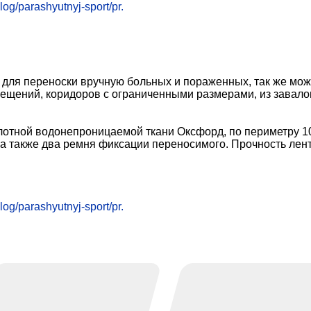
alog/parashyutnyj-sport/pr.
для переноски вручную больных и пораженных, так же мож
мещений, коридоров с ограниченными размерами, из завало
отной водонепроницаемой ткани Оксфорд, по периметру 10 
а также два ремня фиксации переносимого. Прочность лент 
alog/parashyutnyj-sport/pr.