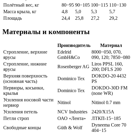
Полётный вес, кг
80−95
90−105
100−115
110−130
Масса крыла, кг
4,8
5,0
5,3
5,7
Площадь
24,4
25,8
27,2
29,2
Материалы и компоненты
Производитель
Материал
Стропление, верхние
Edelrid
8000−050, 070,
ярусы
GmbH&Co
090, 120; 7850−080
Стропление, нижние
Liros PPSL 160,
Rosenberger AG
ярусы
200; DFLS 200
Верхняя поверхность
DOKDO-20 4432
Dominico Tex
(основная часть)
PS
Нервюры, косынки,
DOKDO-30D FM
Dominico Tex
крылья
(none WR)
Усиления носовой части
Nitinol
Nitinol 0.7 mm
нервюр
Усиления петель
NCV Industries
2420/X15A
Петли строп
ОАО «Лента»
ЛТКП-15−185
Dyneema Core 70
Свободные концы
Güth & Wolf
404−15