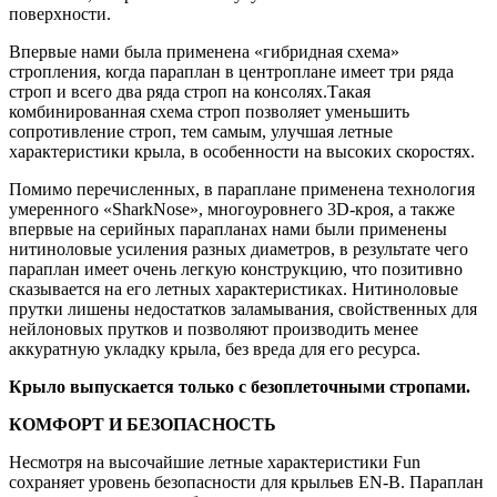
поверхности.
Впервые нами была применена «гибридная схема»
стропления, когда параплан в центроплане имеет три ряда
строп и всего два ряда строп на консолях.Такая
комбинированная схема строп позволяет уменьшить
сопротивление строп, тем самым, улучшая летные
характеристики крыла, в особенности на высоких скоростях.
Помимо перечисленных, в параплане применена технология
умеренного «SharkNose», многоуровнего 3D-кроя, а также
впервые на серийных парапланах нами были применены
нитиноловые усиления разных диаметров, в результате чего
параплан имеет очень легкую конструкцию, что позитивно
сказывается на его летных характеристиках. Нитиноловые
прутки лишены недостатков заламывания, свойственных для
нейлоновых прутков и позволяют производить менее
аккуратную укладку крыла, без вреда для его ресурса.
Крыло выпускается только с безоплеточными стропами.
КОМФОРТ И БЕЗОПАСНОСТЬ
Несмотря на высочайшие летные характеристики Fun
сохраняет уровень безопасности для крыльев EN-B. Параплан