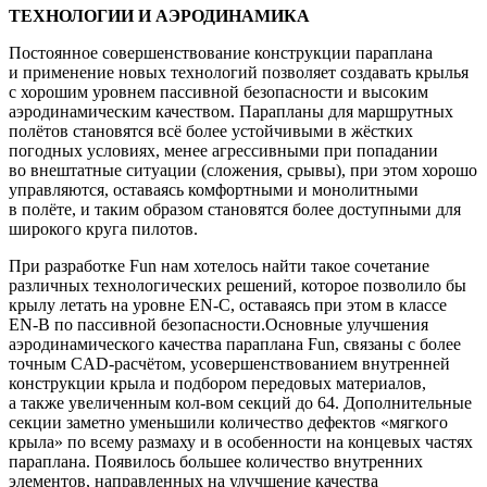
ТЕХНОЛОГИИ И АЭРОДИНАМИКА
Постоянное совершенствование конструкции параплана
и применение новых технологий позволяет создавать крылья
с хорошим уровнем пассивной безопасности и высоким
аэродинамическим качеством. Парапланы для маршрутных
полётов становятся всё более устойчивыми в жёстких
погодных условиях, менее агрессивными при попадании
во внештатные ситуации (сложения, срывы), при этом хорошо
управляются, оставаясь комфортными и монолитными
в полёте, и таким образом становятся более доступными для
широкого круга пилотов.
При разработке Fun нам хотелось найти такое сочетание
различных технологических решений, которое позволило бы
крылу летать на уровне EN-C, оставаясь при этом в классе
EN-B по пассивной безопасности.Основные улучшения
аэродинамического качества параплана Fun, связаны с более
точным CAD-расчётом, усовершенствованием внутренней
конструкции крыла и подбором передовых материалов,
а также увеличенным кол-вом секций до 64. Дополнительные
секции заметно уменьшили количество дефектов «мягкого
крыла» по всему размаху и в особенности на концевых частях
параплана. Появилось большее количество внутренних
элементов, направленных на улучшение качества