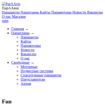
ПарААвис
Парашюты
Парапланы
Кайты
Парамоторы
Новости
Вакансии
О нас
Магазин
ru
en
Главная
→
Парапланы
→
Парашюты
Кайты
Парамоторы
Новости
Вакансии
О нас
Свободные
→
Моторные
Подвесные системы
Спасательные парашюты
Представители
Архив
Fun