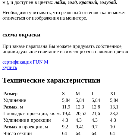
м.), и доступен в цветах:
лайм, голд, красный, голубой.
Необходимо учитывать, что реальный оттенок ткани может
отличаться от изображения на мониторе.
схема окраски
При заказе параплана Вы можете придумать собственное,
индивидуальное сочетание из имеющихся в наличии цветов.
сертификация FUN M
купить
Технические характеристики
Размер
S
M
L
XL
Удлинение
5,84
5,84
5,84
5,84
Размах, м
11,9
12,3
12,6
13,1
Площадь в проекции, кв. м.
19,4
20,52
21,6
23,2
Удлинение в проекции
4,3
4,3
4,3
4,3
Размах в проекции, м
9,2
9,41
9,7
10
Число секций
64
64
64
64