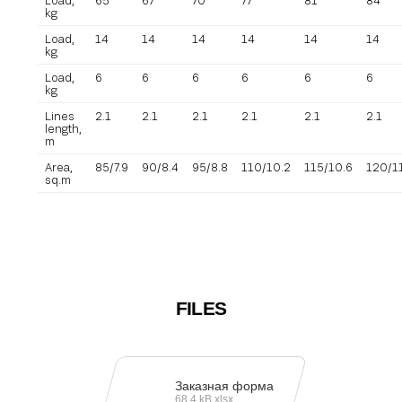
Load,
65
67
70
77
81
84
kg
Load,
14
14
14
14
14
14
kg
Load,
6
6
6
6
6
6
kg
Lines
2.1
2.1
2.1
2.1
2.1
2.1
length,
m
Area,
85/7.9
90/8.4
95/8.8
110/10.2
115/10.6
120/11
sq.m
FILES
Заказная форма
68,4 kB xlsx