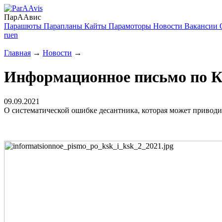
ПарААвис
Парашюты
Парапланы
Кайты
Парамоторы
Новости
Вакансии
ru
en
Главная
→
Новости
→
Информационное письмо по 
09.09.2021
О систематической ошибке десантника, которая может приводи